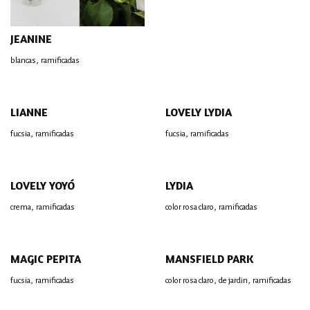
JEANINE
,
blancas
ramificadas
LIANNE
LOVELY LYDIA
,
,
fucsia
ramificadas
fucsia
ramificadas
LOVELY YOYÓ
LYDIA
,
,
crema
ramificadas
color rosa claro
ramificadas
MAGIC PEPITA
MANSFIELD PARK
,
,
,
fucsia
ramificadas
color rosa claro
de jardin
ramificadas