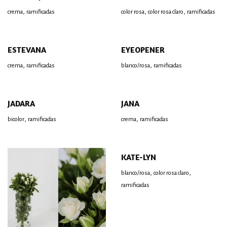
,
,
,
crema
ramificadas
color rosa
color rosa claro
ramificadas
ESTEVANA
EYEOPENER
,
,
crema
ramificadas
blanco/rosa
ramificadas
JADARA
JANA
,
,
bicolor
ramificadas
crema
ramificadas
KATE-LYN
,
,
blanco/rosa
color rosa claro
ramificadas