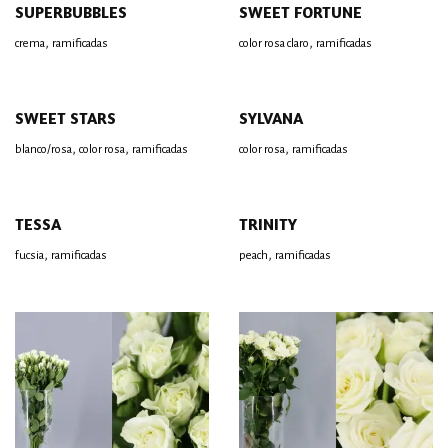
SUPERBUBBLES
SWEET FORTUNE
,
,
crema
ramificadas
color rosa claro
ramificadas
SWEET STARS
SYLVANA
,
,
,
blanco/rosa
color rosa
ramificadas
color rosa
ramificadas
TESSA
TRINITY
,
,
fucsia
ramificadas
peach
ramificadas