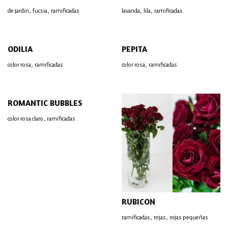
,
,
,
,
de jardin
fucsia
ramificadas
lavanda
lila
ramificadas
ODILIA
PEPITA
,
,
color rosa
ramificadas
color rosa
ramificadas
ROMANTIC BUBBLES
,
color rosa claro
ramificadas
RUBICON
,
,
ramificadas
rojas
rojas pequeñas