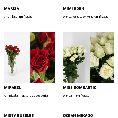
MARISA
MIMI EDEN
,
,
,
amarillas
ramificadas
blanco/rosa
color rosa
ramificadas
MIRABEL
MISS BOMBASTIC
,
,
,
ramificadas
rojas
rojas pequeñas
blancas
ramificadas
MISTY BUBBLES
OCEAN MIKADO