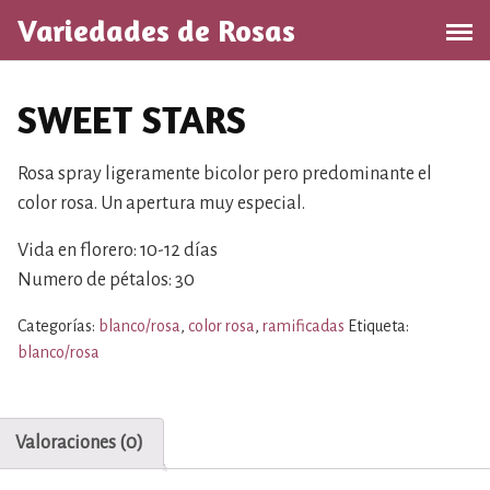
S
Variedades de Rosas
a
l
t
SWEET STARS
a
r
a
Rosa spray ligeramente bicolor pero predominante el
l
color rosa. Un apertura muy especial.
c
o
Vida en florero: 10-12 días
n
Numero de pétalos: 30
t
Categorías:
blanco/rosa
,
color rosa
,
ramificadas
Etiqueta:
e
blanco/rosa
n
i
d
o
Valoraciones (0)