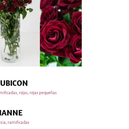
RUBICON
mificadas
,
rojas
,
rojas pequeñas
IANNE
csia
,
ramificadas