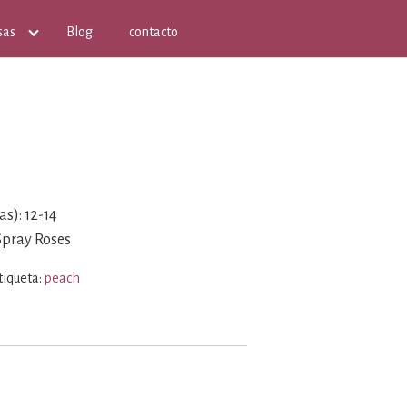
sas
Blog
contacto
s): 12-14
Spray Roses
tiqueta:
peach