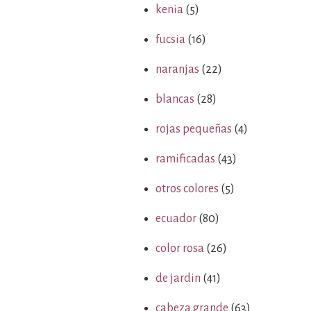
kenia
(5)
fucsia
(16)
naranjas
(22)
blancas
(28)
rojas pequeñas
(4)
ramificadas
(43)
otros colores
(5)
ecuador
(80)
color rosa
(26)
de jardin
(41)
cabeza grande
(63)