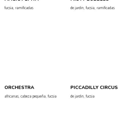
,
,
,
fucsia
ramificadas
de jardin
fucsia
ramificadas
ORCHESTRA
PICCADILLY CIRCUS
,
,
,
africanas
cabeza pequeña
fucsia
de jardin
fucsia