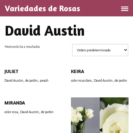
Saltar
Variedades de Rosas
al
contenido
David Austin
Mostrando los 4 resultados
JULIET
KEIRA
,
,
,
,
David Austin
de jardin
peach
color rosa claro
David Austin
de jardin
MIRANDA
,
,
color rosa
David Austin
de jardin