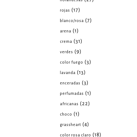
holandesas
(17)
rojas
(7)
blanco/rosa
(1)
arena
(31)
crema
(9)
verdes
(3)
color fuego
(13)
lavanda
(3)
enceradas
(1)
perfumadas
(22)
africanas
(1)
choco
(4)
grassheart
(18)
color rosa claro