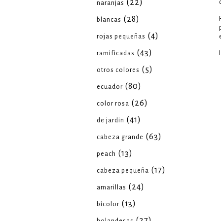
(22)
naranjas
(28)
blancas
(4)
rojas pequeñas
(43)
ramificadas
(5)
otros colores
(80)
ecuador
(26)
color rosa
(41)
de jardin
(63)
cabeza grande
(13)
peach
(17)
cabeza pequeña
(24)
amarillas
(13)
bicolor
(27)