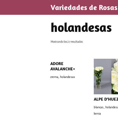
Saltar
Variedades de Rosas
al
contenido
holandesas
Mostrando los 27 resultados
ADORE
AVALANCHE+
,
crema
holandesas
ALPE D’HUE
,
blancas
holandes
kenia