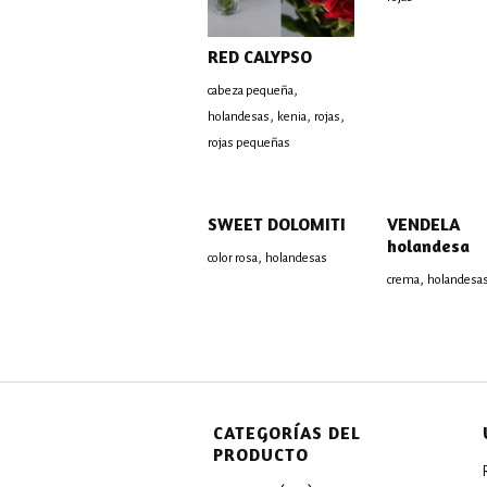
RED CALYPSO
,
cabeza pequeña
,
,
,
holandesas
kenia
rojas
rojas pequeñas
SWEET DOLOMITI
VENDELA
holandesa
,
color rosa
holandesas
,
crema
holandesa
CATEGORÍAS DEL
PRODUCTO