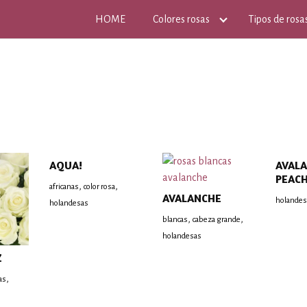
HOME
Colores rosas
Tipos de rosa
AQUA!
AVAL
PEAC
,
,
africanas
color rosa
AVALANCHE
holandes
holandesas
,
,
blancas
cabeza grande
holandesas
Z
,
as