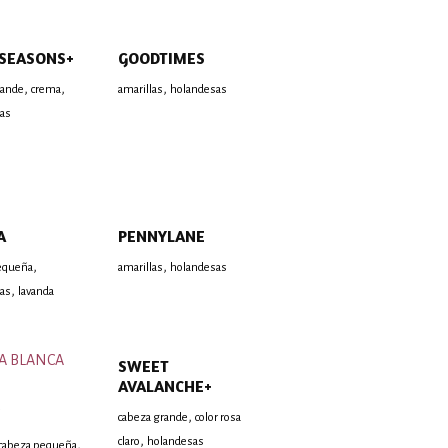
SEASONS+
GOODTIMES
,
,
,
rande
crema
amarillas
holandesas
as
A
PENNYLANE
,
,
equeña
amarillas
holandesas
,
as
lavanda
SWEET
AVALANCHE+
,
cabeza grande
color rosa
,
claro
holandesas
,
cabeza pequeña