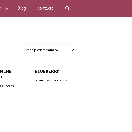
s
Blog
contacto
ANCHE
BLUEBERRY
H+
,
,
holandesas
kenia
lila
,
as
peach