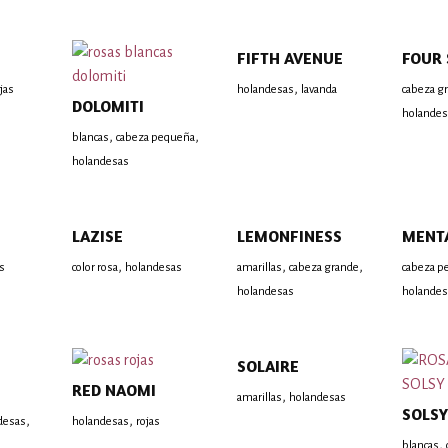
FIFTH AVENUE
FOUR 
,
jas
holandesas
lavanda
cabeza g
DOLOMITI
holandes
,
,
blancas
cabeza pequeña
holandesas
LAZISE
LEMONFINESS
MENT
,
,
,
s
color rosa
holandesas
amarillas
cabeza grande
cabeza p
holandesas
holandes
SOLAIRE
RED NAOMI
,
amarillas
holandesas
SOLSY
,
,
desas
holandesas
rojas
,
blancas