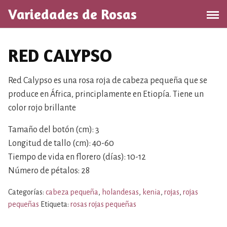
S
Variedades de Rosas
a
l
t
RED CALYPSO
a
r
a
Red Calypso es una rosa roja de cabeza pequeña que se
l
produce en África, principlamente en Etiopía. Tiene un
c
color rojo brillante
o
n
Tamaño del botón (cm): 3
t
Longitud de tallo (cm): 40-60
e
Tiempo de vida en florero (días): 10-12
n
Número de pétalos: 28
i
d
Categorías:
cabeza pequeña
,
holandesas
,
kenia
,
rojas
,
rojas
o
pequeñas
Etiqueta:
rosas rojas pequeñas