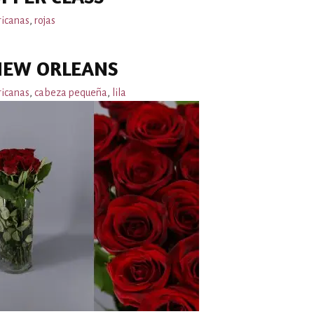
ricanas
,
rojas
NEW ORLEANS
ricanas
,
cabeza pequeña
,
lila