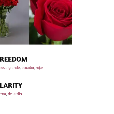
FREEDOM
beza grande
,
ecuador
,
rojas
LARITY
ema
,
de jardin