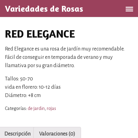
S
Variedades de Rosas
a
l
t
RED ELEGANCE
a
r
a
Red Elegance es una rosa de jardín muy recomendable.
l
Fácil de conseguir en temporada de verano y muy
c
llamativa por su gran diámetro.
o
n
Tallos: 50-70
t
vida en florero: 10-12 días
e
Diámetro: +8 cm
n
i
Categorías:
de jardin
,
rojas
d
o
Descripción
Valoraciones (0)