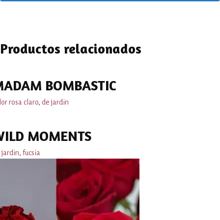
Productos relacionados
MADAM BOMBASTIC
lor rosa claro
,
de jardin
WILD MOMENTS
 jardin
,
fucsia