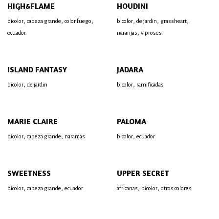
HIGH&FLAME
HOUDINI
,
,
,
,
,
,
bicolor
cabeza grande
color fuego
bicolor
de jardin
grassheart
,
ecuador
naranjas
viproses
ISLAND FANTASY
JADARA
,
,
bicolor
de jardin
bicolor
ramificadas
MARIE CLAIRE
PALOMA
,
,
,
bicolor
cabeza grande
naranjas
bicolor
ecuador
SWEETNESS
UPPER SECRET
,
,
,
,
bicolor
cabeza grande
ecuador
africanas
bicolor
otros colores