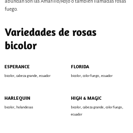
abundan son las Amarillo/Rojo o también llamadas rosas
fuego.
Variedades de rosas
bicolor
ESPERANCE
FLORIDA
,
,
,
,
bicolor
cabeza grande
ecuador
bicolor
color fuego
ecuador
HARLEQUIN
HIGH & MAGIC
,
,
,
,
bicolor
holandesas
bicolor
cabeza grande
color fuego
ecuador