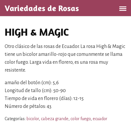
S
Variedades de Rosas
a
l
t
HIGH & MAGIC
a
r
a
Otro clásico de las rosas de Ecuador. La rosa High & Magic
l
tiene un bicolor amarillo-rojo que comunmente se llama
c
color fuego. Larga vida en florero, es una rosa muy
o
resistente.
n
t
amaño del botón (cm): 5,6
e
Longitud de tallo (cm): 50-90
n
Tiempo de vida en florero (días): 12-15
i
Número de pétalos: 43
d
o
Categorías:
bicolor
,
cabeza grande
,
color fuego
,
ecuador