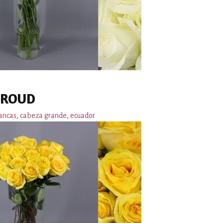
PROUD
ancas
,
cabeza grande
,
ecuador