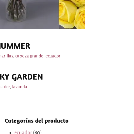
HUMMER
arillas
,
cabeza grande
,
ecuador
KY GARDEN
uador
,
lavanda
Categorías del producto
ecuador
(80)