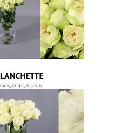
BLANCHETTE
ancas
,
crema
,
de jardin