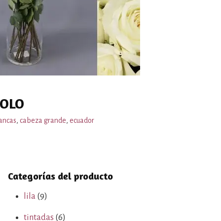
POLO
ancas
,
cabeza grande
,
ecuador
Categorías del producto
lila
(9)
tintadas
(6)