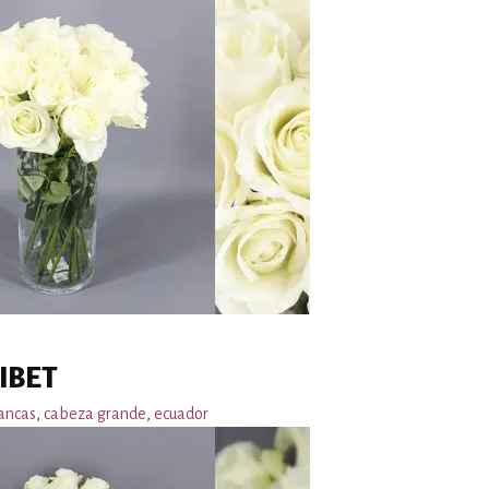
IBET
ancas
,
cabeza grande
,
ecuador