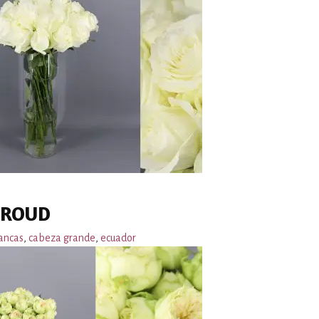
PROUD
ancas
,
cabeza grande
,
ecuador