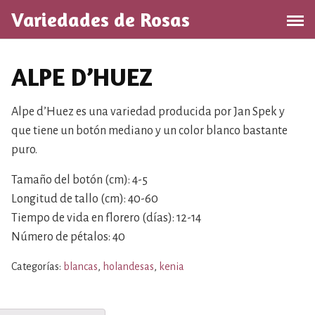
S
Variedades de Rosas
a
l
t
ALPE D’HUEZ
a
r
a
Alpe d’Huez es una variedad producida por Jan Spek y
l
que tiene un botón mediano y un color blanco bastante
c
puro.
o
n
Tamaño del botón (cm): 4-5
t
Longitud de tallo (cm): 40-60
e
Tiempo de vida en florero (días): 12-14
n
Número de pétalos: 40
i
d
Categorías:
blancas
,
holandesas
,
kenia
o