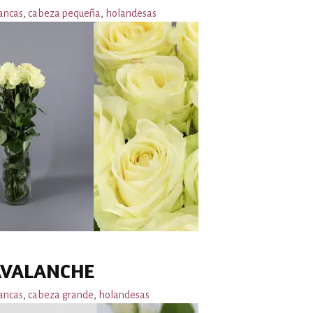
ancas
,
cabeza pequeña
,
holandesas
AVALANCHE
ancas
,
cabeza grande
,
holandesas