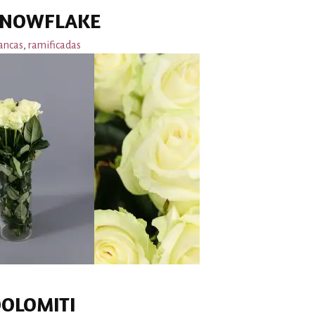
SNOWFLAKE
ancas
,
ramificadas
OLOMITI