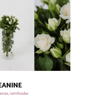
EANINE
ancas
,
ramificadas