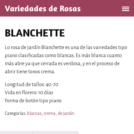
S
Variedades de Rosas
a
l
t
BLANCHETTE
a
r
a
Lo rosa de jardín Blanchette es una de las variedades tipo
l
piano clasificadas como blancas. Es más blanca cuanto
c
más abre ya que cerrada es verdosa, y en el proceso de
o
abrir tiene tonos crema.
n
t
Longitud de tallos: 40-70
e
Vida en florero: 10 días
n
Forma de botón tipo piano
i
d
Categorías:
blancas
,
crema
,
de jardin
o