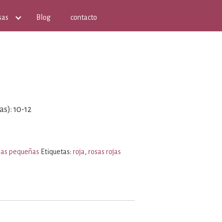
sas
Blog
contacto
as): 10-12
jas pequeñas
Etiquetas:
roja
,
rosas rojas