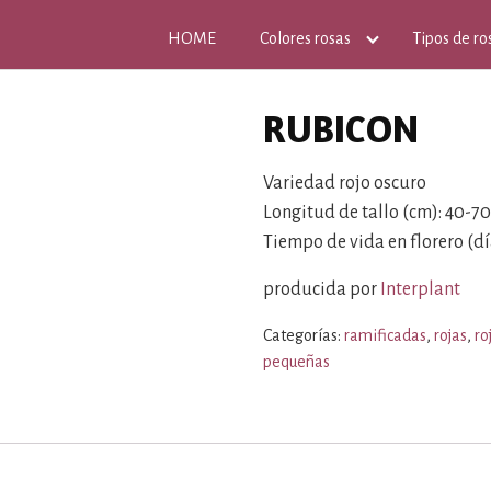
HOME
Colores rosas
Tipos de ro
RUBICON
Variedad rojo oscuro
Longitud de tallo (cm): 40-70
Tiempo de vida en florero (dí
producida por
Interplant
Categorías:
ramificadas
,
rojas
,
ro
pequeñas