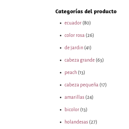
Categorías del producto
ecuador
(80)
color rosa
(26)
de jardin
(41)
cabeza grande
(63)
peach
(13)
cabeza pequeña
(17)
amarillas
(24)
bicolor
(13)
holandesas
(27)