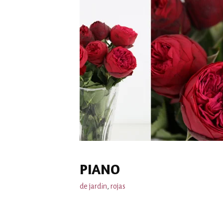
PIANO
de jardin
,
rojas