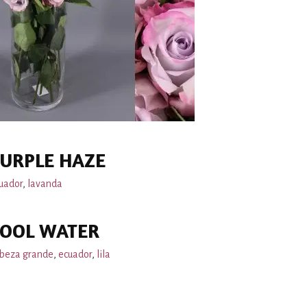
URPLE HAZE
uador
,
lavanda
COOL WATER
beza grande
,
ecuador
,
lila