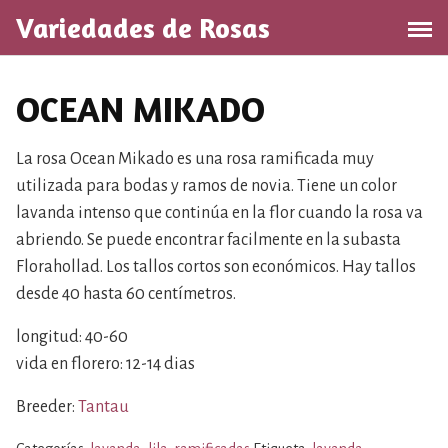
S
Variedades de Rosas
a
l
t
OCEAN MIKADO
a
r
a
La rosa Ocean Mikado es una rosa ramificada muy
l
utilizada para bodas y ramos de novia. Tiene un color
c
lavanda intenso que continúa en la flor cuando la rosa va
o
abriendo. Se puede encontrar facilmente en la subasta
n
Florahollad. Los tallos cortos son económicos. Hay tallos
t
desde 40 hasta 60 centímetros.
e
n
longitud: 40-60
i
vida en florero: 12-14 dias
d
o
Breeder:
Tantau