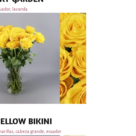
uador
,
lavanda
ELLOW BIKINI
arillas
,
cabeza grande
,
ecuador