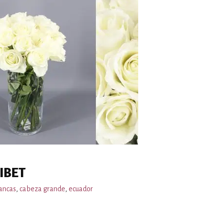
IBET
ancas
,
cabeza grande
,
ecuador