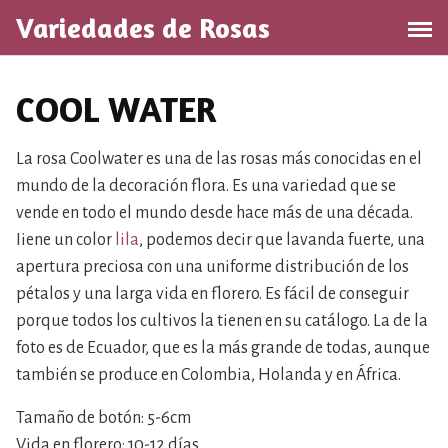
S
Variedades de Rosas
a
l
t
COOL WATER
a
r
a
La rosa Coolwater es una de las rosas más conocidas en el
l
mundo de la decoración flora. Es una variedad que se
c
vende en todo el mundo desde hace más de una década.
o
Iiene un color
lila
, podemos decir que lavanda fuerte, una
n
apertura preciosa con una uniforme distribución de los
t
pétalos y una larga vida en florero. Es fácil de conseguir
e
porque todos los cultivos la tienen en su catálogo. La de la
n
foto es de Ecuador, que es la más grande de todas, aunque
i
d
también se produce en Colombia, Holanda y en África.
o
Tamaño de botón: 5-6cm
Vida en florero: 10-12 días