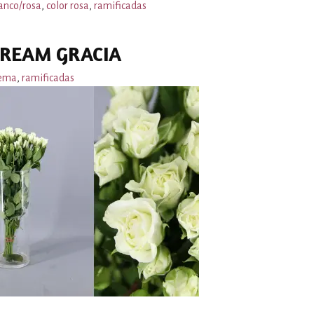
anco/rosa
,
color rosa
,
ramificadas
REAM GRACIA
ema
,
ramificadas