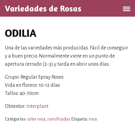
S
Variedades de Rosas
a
l
t
ODILIA
a
r
a
Una de las variedades más producidas. Fácil de conseguir
l
y a buen precio. Normalmente viene en un punto de
c
apertura cerrado (2-3) y tarda en abrir unos días.
o
n
Grupo: Regular Spray Roses
t
Vida en florero: 10-12 días
e
Tallos: 40-70cm
n
i
Obtentor:
Interplant
d
Categorías:
color rosa
,
ramificadas
Etiqueta:
rosa
o