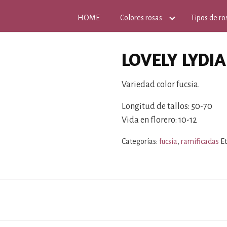
HOME
Colores rosas
Tipos de ro
LOVELY LYDIA
Variedad color fucsia.
Longitud de tallos: 50-70
Vida en florero: 10-12
Categorías:
fucsia
,
ramificadas
E