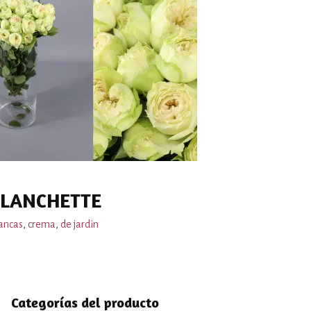
BLANCHETTE
ancas
,
crema
,
de jardin
Categorías del producto