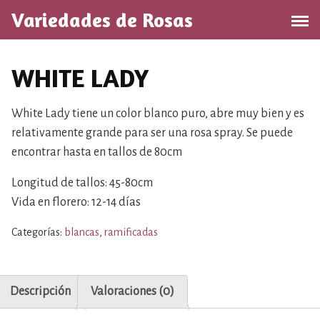
S
Variedades de Rosas
a
l
t
WHITE LADY
a
r
a
White Lady tiene un color blanco puro, abre muy bien y es
l
relativamente grande para ser una rosa spray. Se puede
c
encontrar hasta en tallos de 80cm
o
n
Longitud de tallos: 45-80cm
t
Vida en florero: 12-14 días
e
n
Categorías:
blancas
,
ramificadas
i
d
o
Descripción
Valoraciones (0)