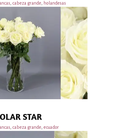
ancas
,
cabeza grande
,
holandesas
OLAR STAR
ancas
,
cabeza grande
,
ecuador