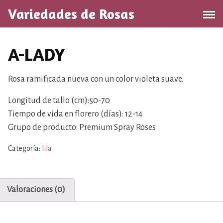
S
Variedades de Rosas
a
l
t
A-LADY
a
r
a
Rosa ramificada nueva con un color violeta suave.
l
Longitud de tallo (cm):50-70
c
o
Tiempo de vida en florero (días): 12-14
n
Grupo de producto: Premium Spray Roses
t
Categoría:
lila
e
n
i
d
Valoraciones (0)
o