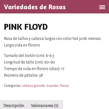
S
Variedades de Rosas
a
l
t
PINK FLOYD
a
r
a
Rosa de tallos y cabeza largos con color hot pink intenso.
l
Larga vida en florero
c
o
Tamaño del botón (cm): 6-6.5
n
Longitud de tallo (cm): 60-90
t
Tiempo de vida en florero (días): 17
e
Número de pétalos: 38
n
i
Categorías:
cabeza grande
,
ecuador
,
fucsia
d
o
Descripción
Valoraciones (1)