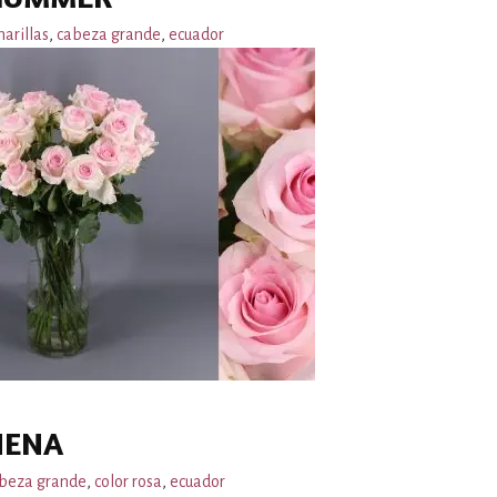
arillas
,
cabeza grande
,
ecuador
NENA
beza grande
,
color rosa
,
ecuador