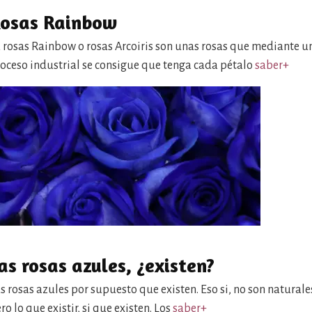
osas Rainbow
 rosas Rainbow o rosas Arcoiris son unas rosas que mediante u
oceso industrial se consigue que tenga cada pétalo
saber+
as rosas azules, ¿existen?
s rosas azules por supuesto que existen. Eso si, no son naturale
ro lo que existir, si que existen. Los
saber+