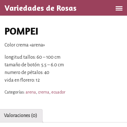
S
Variedades de Rosas
a
l
t
POMPEI
a
r
a
Color crema «arena»
l
longitud tallos: 60 – 100 cm
c
o
tamaño de botón: 5.5 – 6.0 cm
n
numero de pétalos: 40
t
vida en florero: 12
e
n
Categorías:
arena
,
crema
,
ecuador
i
d
o
Valoraciones (0)