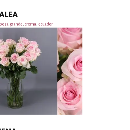
ALEA
beza grande
,
crema
,
ecuador