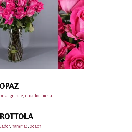
OPAZ
beza grande
,
ecuador
,
fucsia
TROTTOLA
uador
,
naranjas
,
peach