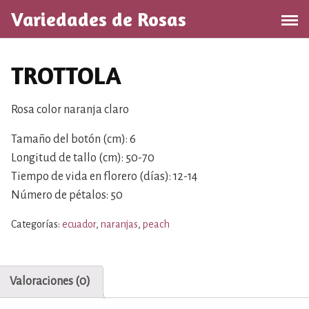
S
Variedades de Rosas
a
l
t
TROTTOLA
a
r
a
Rosa color naranja claro
l
Tamaño del botón (cm): 6
c
o
Longitud de tallo (cm): 50-70
n
Tiempo de vida en florero (días): 12-14
t
Número de pétalos: 50
e
n
Categorías:
ecuador
,
naranjas
,
peach
i
d
o
Valoraciones (0)