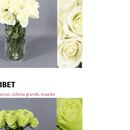
IBET
ancas
,
cabeza grande
,
ecuador