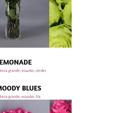
LEMONADE
beza grande
,
ecuador
,
verdes
MOODY BLUES
beza grande
,
ecuador
,
lila