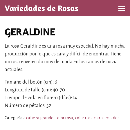
S
Variedades de Rosas
a
l
t
GERALDINE
a
r
a
La rosa Geraldine es una rosa muy especial. No hay mucha
l
producción por lo que es cara y difícil de encontrar. Tiene
c
un rosa envejecido muy de moda en los ramos de novia
o
actuales.
n
t
Tamaño del botón (cm): 6
e
Longitud de tallo (cm): 40-70
n
Tiempo de vida en florero (días): 14
i
Número de pétalos: 32
d
o
Categorías:
cabeza grande
,
color rosa
,
color rosa claro
,
ecuador