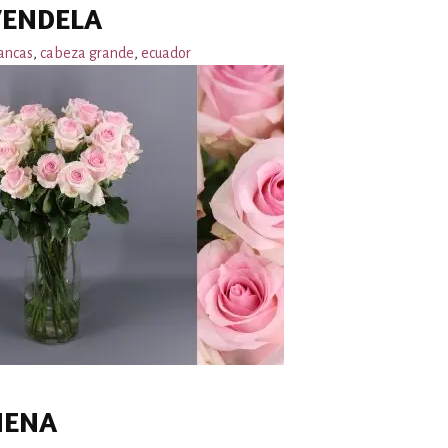
VENDELA
ancas
,
cabeza grande
,
ecuador
NENA