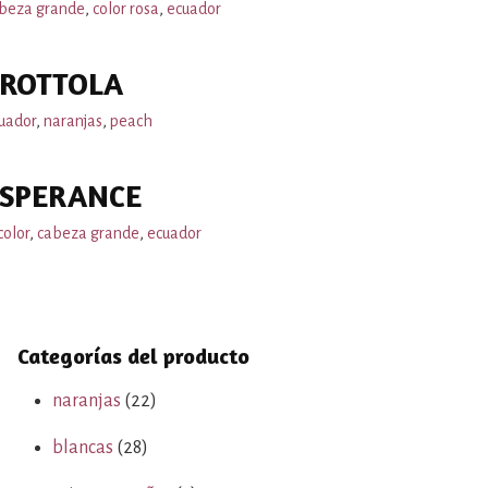
beza grande
,
color rosa
,
ecuador
TROTTOLA
uador
,
naranjas
,
peach
ESPERANCE
color
,
cabeza grande
,
ecuador
Categorías del producto
naranjas
(22)
blancas
(28)