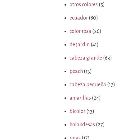
otros colores
(5)
ecuador
(80)
color rosa
(26)
de jardin
(41)
cabeza grande
(63)
peach
(13)
cabeza pequeña
(17)
amarillas
(24)
bicolor
(13)
holandesas
(27)
rojas
(17)