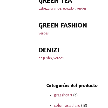
GREEN TEA
cabeza grande
,
ecuador
,
verdes
GREEN FASHION
verdes
DENIZ!
de jardin
,
verdes
Categorías del producto
grassheart
(4)
color rosa claro
(18)