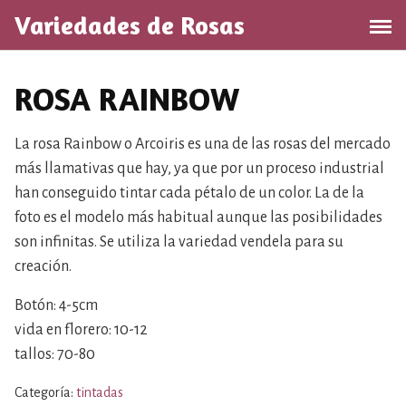
S
Variedades de Rosas
a
l
t
ROSA RAINBOW
a
r
a
La rosa Rainbow o Arcoiris es una de las rosas del mercado
l
más llamativas que hay, ya que por un proceso industrial
c
han conseguido tintar cada pétalo de un color. La de la
o
foto es el modelo más habitual aunque las posibilidades
n
son infinitas. Se utiliza la variedad vendela para su
t
creación.
e
n
Botón: 4-5cm
i
vida en florero: 10-12
d
tallos: 70-80
o
Categoría:
tintadas