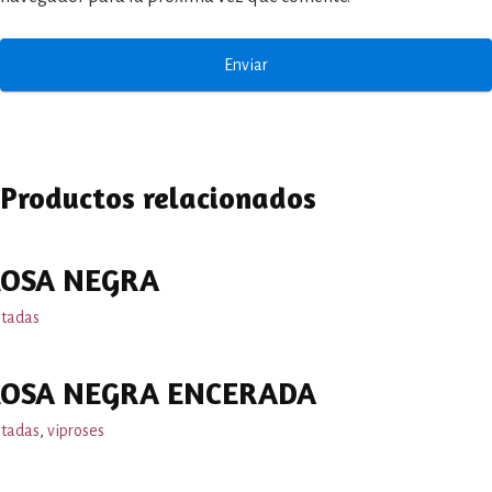
Productos relacionados
ROSA NEGRA
ntadas
OSA NEGRA ENCERADA
ntadas
,
viproses