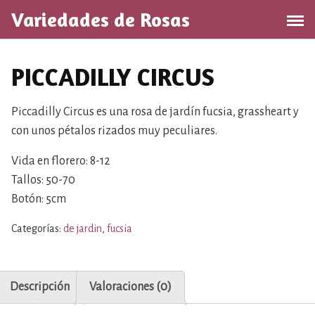
S
Variedades de Rosas
a
l
t
PICCADILLY CIRCUS
a
r
a
Piccadilly Circus es una rosa de jardín fucsia, grassheart y
l
con unos pétalos rizados muy peculiares.
c
o
Vida en florero: 8-12
n
Tallos: 50-70
t
Botón: 5cm
e
n
Categorías:
de jardin
,
fucsia
i
d
o
Descripción
Valoraciones (0)