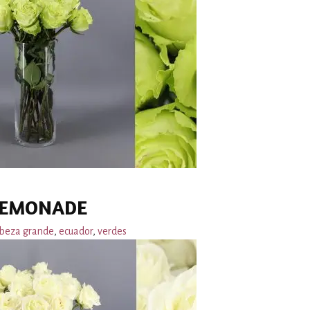
LEMONADE
beza grande
,
ecuador
,
verdes