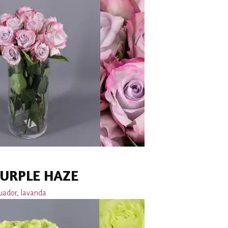
URPLE HAZE
uador
,
lavanda