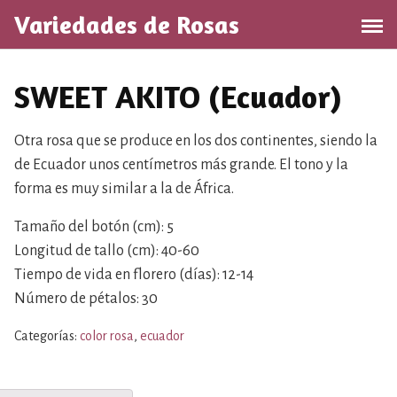
S
Variedades de Rosas
a
l
t
SWEET AKITO (Ecuador)
a
r
a
Otra rosa que se produce en los dos continentes, siendo la
l
de Ecuador unos centímetros más grande. El tono y la
c
forma es muy similar a la de África.
o
n
Tamaño del botón (cm): 5
t
Longitud de tallo (cm): 40-60
e
Tiempo de vida en florero (días): 12-14
n
Número de pétalos: 30
i
d
Categorías:
color rosa
,
ecuador
o