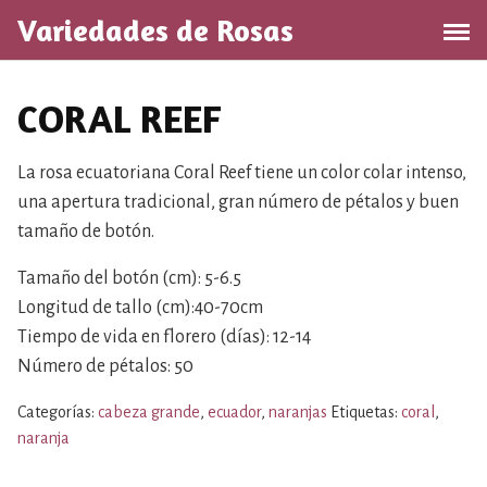
S
Variedades de Rosas
a
l
t
CORAL REEF
a
r
a
La rosa ecuatoriana Coral Reef tiene un color colar intenso,
l
una apertura tradicional, gran número de pétalos y buen
c
tamaño de botón.
o
n
Tamaño del botón (cm): 5-6.5
t
Longitud de tallo (cm):40-70cm
e
Tiempo de vida en florero (días): 12-14
n
Número de pétalos: 50
i
d
Categorías:
cabeza grande
,
ecuador
,
naranjas
Etiquetas:
coral
,
o
naranja