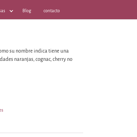
sas
Blog
contacto
como su nombre indica tiene una
idades naranjas, cognac, cherry no
es