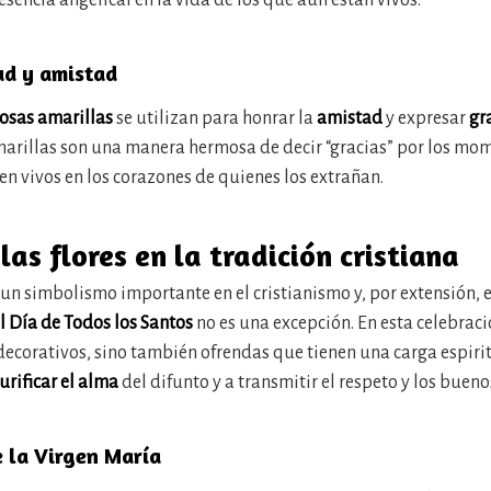
sencia angelical en la vida de los que aún están vivos.
ud y amistad
rosas amarillas
se utilizan para honrar la
amistad
y expresar
gr
amarillas son una manera hermosa de decir “gracias” por los m
en vivos en los corazones de quienes los extrañan.
las flores en la tradición cristiana
 un simbolismo importante en el cristianismo y, por extensión, e
l Día de Todos los Santos
no es una excepción. En esta celebració
 decorativos, sino también ofrendas que tienen una carga espiri
urificar el alma
del difunto y a transmitir el respeto y los bueno
 la Virgen María