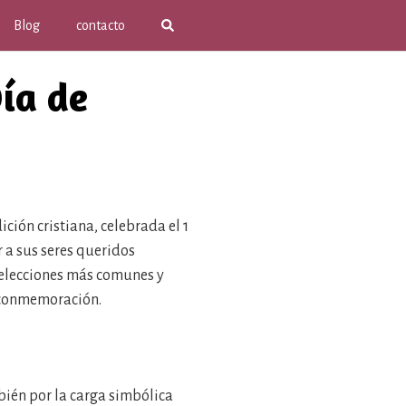
Blog
contacto
Día de
ción cristiana, celebrada el 1
 a sus seres queridos
elecciones más comunes y
a conmemoración.
mbién por la carga simbólica