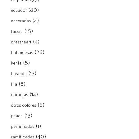
de jardin
(80)
ecuador
(4)
enceradas
(15)
fucsia
(4)
grassheart
(26)
holandesas
(5)
kenia
(13)
lavanda
(8)
lila
(14)
naranjas
(6)
otros colores
(13)
peach
(1)
perfumadas
(40)
ramificadas