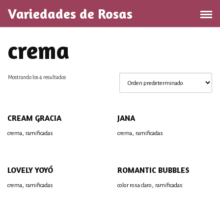
Saltar
Variedades de Rosas
al
contenido
crema
Mostrando los 4 resultados
CREAM GRACIA
JANA
,
,
crema
ramificadas
crema
ramificadas
LOVELY YOYÓ
ROMANTIC BUBBLES
,
,
crema
ramificadas
color rosa claro
ramificadas